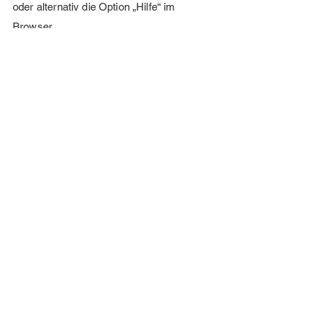
oder alternativ die Option „Hilfe“ im
Browser.
Cookie-Einstellungen in Firefox
Cookie-Einstellungen im Internet Explorer
Cookie-Einstellungen in Google Chrome
Cookie-Einstellungen in Safari (OS X)
Cookie-Einstellungen in Safari (iOS)
Cookie-Einstellungen in Android